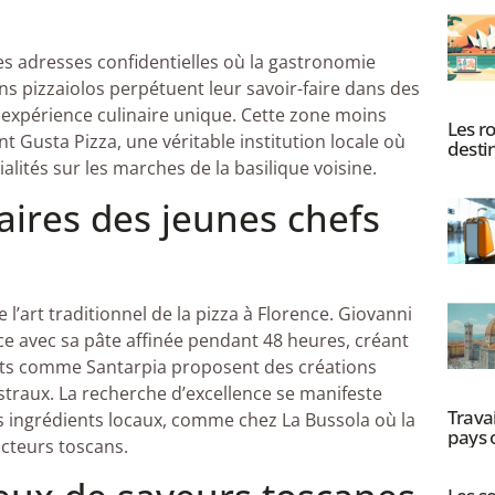
des adresses confidentielles où la gastronomie
ans pizzaiolos perpétuent leur savoir-faire dans des
 expérience culinaire unique. Cette zone moins
Les r
t Gusta Pizza, une véritable institution locale où
desti
alités sur les marches de la basilique voisine.
aires des jeunes chefs
’art traditionnel de la pizza à Florence. Giovanni
ce avec sa pâte affinée pendant 48 heures, créant
nts comme Santarpia proposent des créations
straux. La recherche d’excellence se manifeste
Travai
 ingrédients locaux, comme chez La Bussola où la
pays o
cteurs toscans.