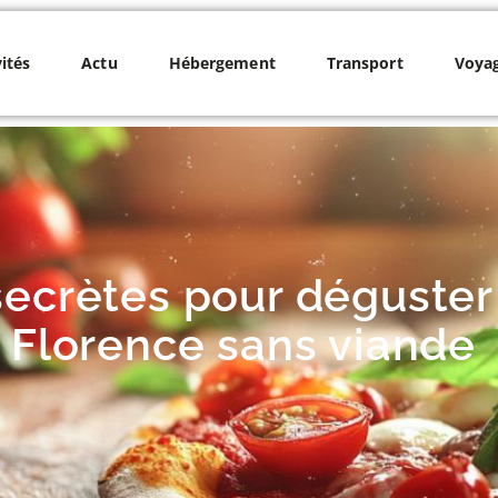
vités
Actu
Hébergement
Transport
Voya
ecrètes pour déguster 
 Florence sans viande