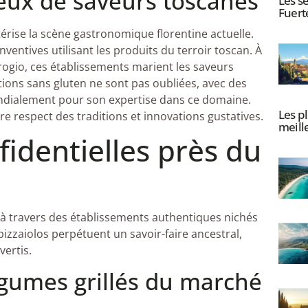
eux de saveurs toscanes
Les s
Fuert
térise la scène gastronomique florentine actuelle.
nventives utilisant les produits du terroir toscan. À
rogio, ces établissements marient les saveurs
ions sans gluten ne sont pas oubliées, avec des
dialement pour son expertise dans ce domaine.
Les p
ntre respect des traditions et innovations gustatives.
meill
fidentielles près du
à travers des établissements authentiques nichés
pizzaiolos perpétuent un savoir-faire ancestral,
vertis.
égumes grillés du marché