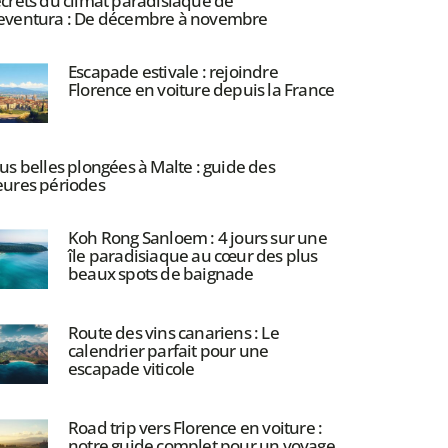
ecrets du climat paradisiaque de
eventura : De décembre à novembre
Escapade estivale : rejoindre
Florence en voiture depuis la France
lus belles plongées à Malte : guide des
eures périodes
Koh Rong Sanloem : 4 jours sur une
île paradisiaque au cœur des plus
beaux spots de baignade
Route des vins canariens : Le
calendrier parfait pour une
escapade viticole
Road trip vers Florence en voiture :
notre guide complet pour un voyage