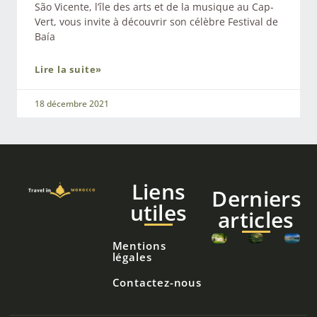
São Vicente, l’île des arts et de la musique au Cap-
Vert, vous invite à découvrir son célèbre Festival de
Baía
Lire la suite»
18 décembre 2021
Liens
Derniers
utiles
articles
Mentions
légales
Contactez-nous